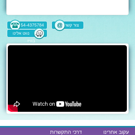
צור קשר
054-4375784
נווט אלינו
בוויז
עקוב אחרינו
דרכי התקשרות