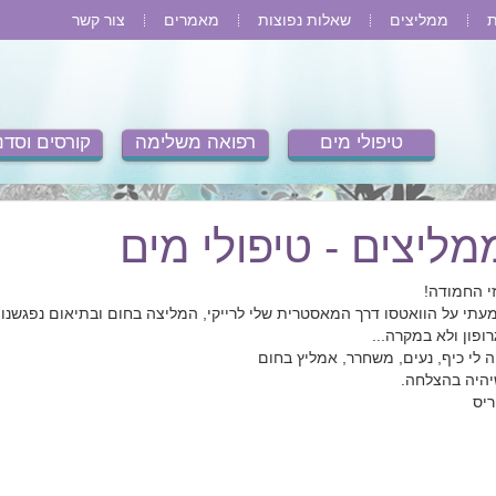
ת
ממליצים
שאלות נפוצות
מאמרים
צור קשר
טיפולי מים
רפואה משלימה
קורסים וסדנ
מליצים - טיפולי מים
זי החמודה!
עתי על הוואטסו דרך המאסטרית שלי לרייקי, המליצה בחום ובתיאום נפגשנו
רופון ולא במקרה...
ה לי כיף, נעים, משחרר, אמליץ בחום
יהיה בהצלחה.
ריס