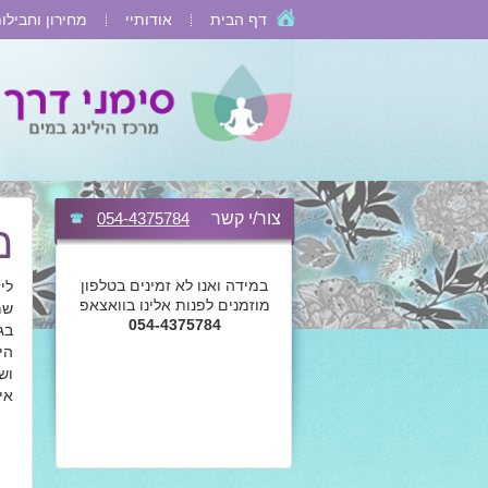
דף הבית
אודותיי
מחירון וחבילו
צור/י קשר
054-4375784
מ
במידה ואנו לא זמינים בטלפון
לי
מוזמנים לפנות אלינו בוואצאפ
שמ
054-4375784
בג
הי
וש
אי