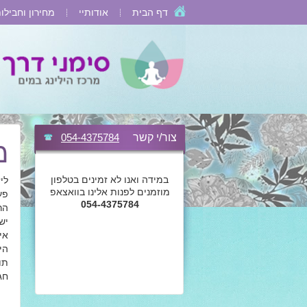
דף הבית
אודותיי
מחירון וחבילו
צור/י קשר
054-4375784
מ
במידה ואנו לא זמינים בטלפון
לי
מוזמנים לפנות אלינו בוואצאפ
פע
054-4375784
הר
יש
אי
הי
תו
חג