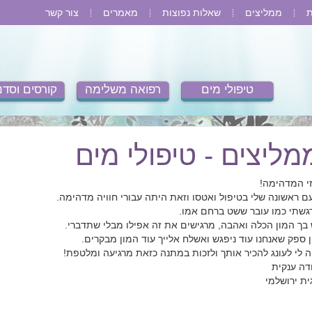
ת
ממליצים
שאלות נפוצות
מאמרים
צור קשר
טיפולי מים
רפואה משלימה
קורסים וסדנ
מליצים - טיפולי מים
זי המדהימה!
ם ראשונה שלי בטיפול ואטסו וזאת היתה עבורי חוויה מדהימה.
גשתי כמו עובר ששט ברחם אמו.
 בך המון הכלה ואהבה, מרגישים את זה אפילו מבלי שתדברי.
ן ספק שאנחנו עוד ניפגש ואשלח אלייך עוד המון מבקרים.
ה לי לעונג להכיר אותך ולזכות במתנה כזאת מרגיעה ומלטפת!
דה ענקית
ית ירושלמי