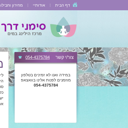
דף הבית
אודותיי
מחירון וחבילו
צור/י קשר
054-4375784
מ
במידה ואנו לא זמינים בטלפון
לי
מוזמנים לפנות אלינו בוואצאפ
הי
054-4375784
סו
כל
יש
את