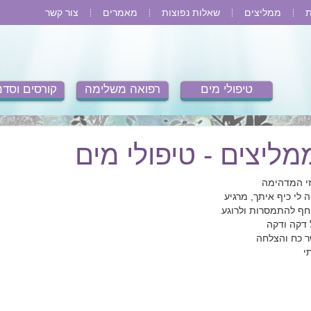
ת
ממליצים
שאלות נפוצות
מאמרים
צור קשר
טיפולי מים
רפואה משלימה
קורסים וסדנ
מליצים - טיפולי מים
זי המדהימה
ה לי כיף איתך, מרגיע
חף להתמסרות ולרוגע
 דקה ודקה
ר כח והצלחה
י