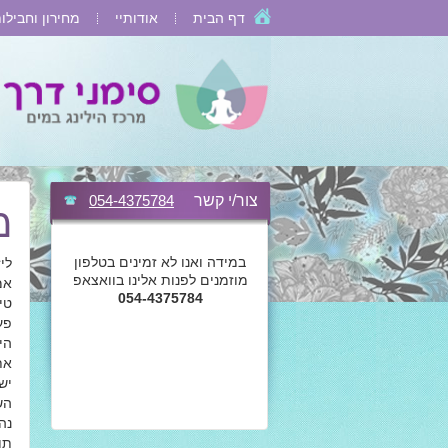
דף הבית
אודותיי
מחירון וחבילו
צור/י קשר
054-4375784
מ
במידה ואנו לא זמינים בטלפון
לי
מוזמנים לפנות אלינו בוואצאפ
אמ
054-4375784
טי
פע
הי
את
יש
הש
נה
תו