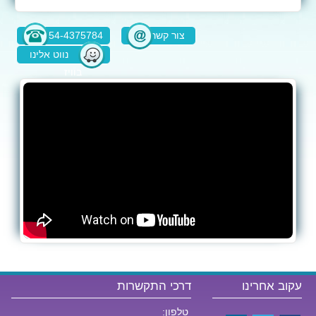
צור קשר
054-4375784
נווט אלינו
בוויז
עקוב אחרינו
דרכי התקשרות
טלפון: