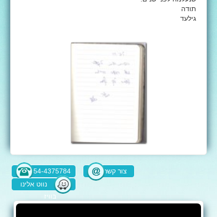
תודה
גילעד
צור קשר
054-4375784
נווט אלינו
בוויז