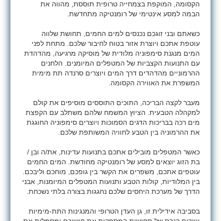
הקסומה, המוקפת בצמחייה טרופית תוססת, מהווה את
הבמה למסע אינטימי של רומנטיקה מתחדשת.
כשאתם ובני זוגכם נכנסים למים החמים, תחושת שלווה
עוטפת אתכם ויוצרת אזור בטוח לחיבור שלכם. מתחת לפני
המים מנגנת סימפוניה מלודית של מוסיקה מרגיעה, מהדהדת
עם התנועות הקצביות של המטפלים המיומנים. הלחנים
ההרמוניים מהדהדים דרך המים ויוצרים סרנדה תת מימית
המשפרת את האווירה הקסומה.
מעבר לקצה הבריכה, התוכים התוססים מוסיפים את קולם
למקהלה הטבעית. הציוץ המשמח שלהם משתלב עם הקפצת
מים רכה בבריכות הדגים הסמוכות ויוצרים סימפוניה החוגגת
את ההרמוניה בין הטבע לחוויה המשותפת שלכם.
כאשר המטפלים מובילים אתכם בתנועות עדינות, את/ה ובן /
בת הזוג יוצאים למסע של רומנטיקה מחודשת. המים החמים
עוטפים אתכם, משפרים את הקשר בין גופכם, מוחכם וליבכם.
בין המלודיות, קולות הטבע ותנועות המטפלים המיומנות, אבני
הדרך של מערכת היחסים שלכם נחגגות בצורה בלתי נשכחת.
בסביבה אידילית זו, גן העדן הטרופי והמנגינות התת-מימיות