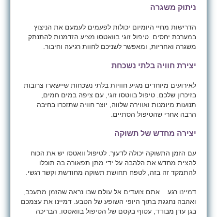
ניתוק משגרה
הדרישות מחיי היומיום יכולות לפעמים לעמעם את הניצוץ
במערכת יחסים. טיפול זוגי בוואטסו מציע הזדמנות להתנתק
משגרה ואחריות, ומאפשר לשניכם לחוות רגיעה וחיבור.
יצירת חוויה בלתי נשכחת
לאירועים מיוחדים מגיע חוויות בלתי נשכחות שיישארו צרובות
בזיכרון שלכם. טיפול בווטסו זוגי, עם ציפה במים חמים,
תנועות מיומנות ואווירה שלווה, יוצר חוויה שתזכרו בחיבה
הרבה אחרי שהטיפול הסתיים.
יצירה מחדש של תשוקה
עם הזמן התשוקה יכולה לדעוך. לטיפול וואטסו יש את הכוח
להצית מחדש את הלהבה על ידי מתן תפאורה בה תוכלו
להתמקד זה בזה, לטפח תחושת תשוקה מחודשת וקשר רגשי.
דמיינו רגע... אתם צועדים אל עולם שבו נראה שהזמן מתעכב,
ואהבה נחגגת בתוך היופי השופע של הטבע. דמיינו את עצמכם
בגן עדן מבודד, עטוף בקסם של הטיפול בוואטסו. הבריכה