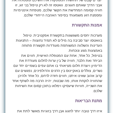
יוצרים קנבס של תחושות המספקות את חושיכם ומסמלות את
אבני הדרך שאתם חוגגים. וואטסו זה לא רק טיפול בני זוג, זו
חוויה קסומה המחדשת את הקשר שלכם, מטפחת אינטימיות
ומסמנת רגע משמעותי בסיפור האהבה הייחודי שלכם.
אמנות התקשורת
מערכות יחסים משגשגות בתקשורת אפקטיבית. טיפול
בוואטסו יוצר סביבה בה מילים לא תמיד נחוצות – התנועות
העדינות והשלווה המשותפת מעודדות תקשורת פתוחה
באמצעות מגע ונוכחות.
בטיפול, כל אחד, אחת עם המטפלת האישית, חווים את
הביחד ואת הלבד, חוויה של בין ערות לחלום מעודדת את
הדימיון ויוצרת חלום מציאותי בו אתם עפים בשמיים יחד עם
נשרים, צוללים באוקיינוס בין הדגים והדולפינים, נפגשים עם
קרוב אהוב שאינו איתנו, חווים חזרה לרחם, כל אחד ולהיכן
שהחוויה לוקחת אותו, מה שבטוח, יהיה הרבה מה לשתף אחד
את השנייה, חוויות שיעסיקו וימלאו בתוכן קסום את השיחות
שלכם.
מתנת הבריאות
איזו דרך טובה יותר לחגוג אבן דרך בזוגיות מאשר לתת את