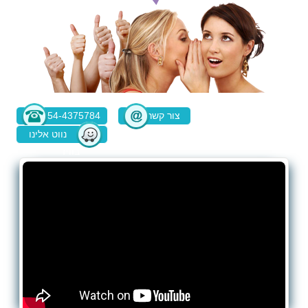
צור קשר
054-4375784
נווט אלינו
בוויז