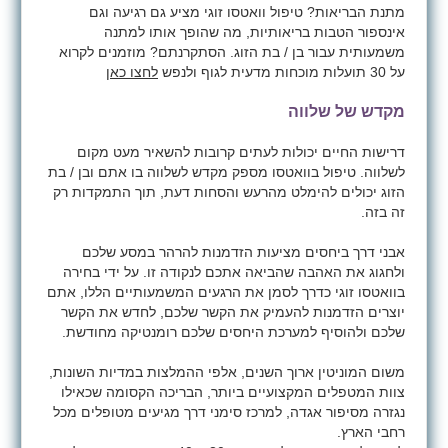
מתנת הבריאות? טיפול וואטסו זוגי מציע גם רגיעה וגם
אינספור הטבות בריאותיות, מה שהופך אותו למתנה
משמעותית עבור בן / בת הזוג. הסתקרנתם? מוזמנים לקרוא
על 30 תועלות מוכחות מדעית לגוף ולנפש
לחצו כאן
מקדש של שלווה
דרישות החיים יכולות לעתים קרובות להשאיר מעט מקום
לשלווה. טיפול בוואטסו מספק מקדש לשלווה בו אתם ובן / בת
הזוג יכולים להימלט מהרעש והסחות דעת, תוך התמקדות רק
זה בזה.
אבני דרך ביחסים מציעות הזדמנות להרהר במסע שלכם
ולחגוג את האהבה שהביאה אתכם לנקודה זו. על ידי בחירה
בוואטסו זוגי כדרך לסמן את הרגעים המשמעותיים הללו, אתם
יוצרים הזדמנות להעמיק את הקשר שלכם, לחדש את הקשר
שלכם ולהוסיף למערכת היחסים שלכם רומנטיקה מחודשת.
משום המוניטין ארוך השנים, אלפי ההמלצות במדיות השונות,
צוות המטפלים המקצועיים ביותר, הבריכה הקסומה שכאילו
נגזרה מסיפור אגדה, למרכז סימני דרך מגיעים מטופלים מכל
רחבי הארץ.