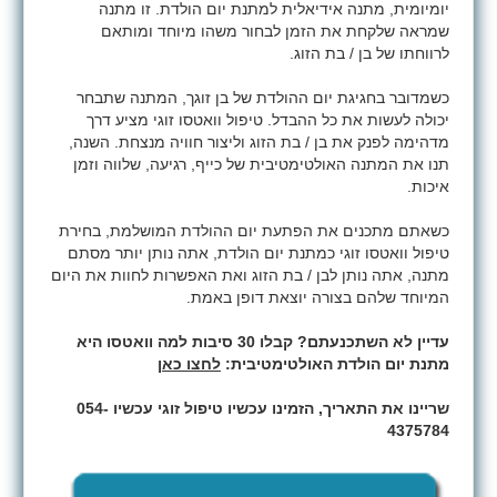
יומיומית, מתנה אידיאלית למתנת יום הולדת. זו מתנה
שמראה שלקחת את הזמן לבחור משהו מיוחד ומותאם
לרווחתו של בן / בת הזוג.
כשמדובר בחגיגת יום ההולדת של בן זוגך, המתנה שתבחר
יכולה לעשות את כל ההבדל. טיפול וואטסו זוגי מציע דרך
מדהימה לפנק את בן / בת הזוג וליצור חוויה מנצחת. השנה,
תנו את המתנה האולטימטיבית של כייף, רגיעה, שלווה וזמן
איכות.
כשאתם מתכנים את הפתעת יום ההולדת המושלמת, בחירת
טיפול וואטסו זוגי כמתנת יום הולדת, אתה נותן יותר מסתם
מתנה, אתה נותן לבן / בת הזוג ואת האפשרות לחוות את היום
המיוחד שלהם בצורה יוצאת דופן באמת.
עדיין לא השתכנעתם? קבלו 30 סיבות למה וואטסו היא
מתנת יום הולדת האולטימטיבית:
לחצו כאן
שריינו את התאריך, הזמינו עכשיו טיפול זוגי עכשיו 054-
4375784