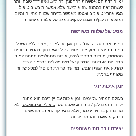
ימי הולדת הם אפשרות להתפנק ולהירגע, ואיזו דרך טובה יותר
לעשות זאת במתנה שהיא רגיעה שלא אפשרית בשום טיפול
מגע אחר? טיפול בוואטסו מאפשר בריחה שלווה מחיי היומיום,
ומאפשרת לבן/ת זוגכם לשקוע במצב של שלווה מאושרת.
מסע של שלווה משותפת
דמיינו את הסצנה: את/ה ובן זוגך זה לצד זו, צפים ללא משקל
במים חמימים, מוקפים באווירה של רוגע בתוך צמחיה טרופית
מהממת, מוזיקה מתחת למים, אורות מתחלפים מתחת למים.
התנועות העדינות והחיבוק של מים פועלים בהרמוניה כדי
להרגיע את הגוף והנפש, מה שהופך את הטיפול למסע שלווה
משותף באמת.
זמן איכות זוגי
בעולם המהיר של ימינו, זמן איכות עם יקיריכם הוא מתנה
יקרה. הזמינו לבן / בת הזוג שלכם סשן
טיפולי זוגי בוואטסו
, לא
מדובר רק בחוויה עצמה, אלא ברגע יקר שאתם מחפשים –
הרחק מהשגרה וההתחייבויות.
יצירת זיכרונות משותפים