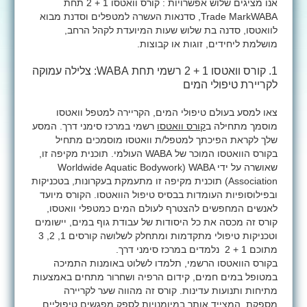
אנו מציגים שלוש אפשרויות : קורס וואטסו 1 + 2 תחת
WABA
Trade Mark
, סדנאות העשרה למטפלים וסדנת מבוא
לוואטסו, סדנה בת שלוש שעות המיועדת לקהל הרחב,
מושלמת ליחידים, זוגות או קבוצות.
1. קורס וואטסו 1 + 2 רשמי תחת
WABA
: צלילה עמוקה
לקריירת טיפולי המים
צאו למסע בעולם טיפולי המים, הקריירה למטפל וואטסו
מוסמך מתחילה ב
קורס וואטסו
רשמי במרכז סימני דרך. המסע
שלך לקראת הפיכתך למטפל/ת וואטסו מוסמכים מתחיל
בקורס הוואטסו המוכר של
WABA
העולמי. תוכנית מקיפה זו,
שאושרה על ידי
WABA
(
Worldwide Aquatic Bodywork
Association
) תוכנית מקיפה זו מתעמקת בעקרונות, בטכניקות
ובפילוסופיות העומדות בבסיס טיפול הוואטסו. הקורס מיועד
לאנשים המחפשים להצטרף לעולם המים כמטפלי וואטסו,
קורס זה מכסה את כל היסודות של עבודת גוף במים, יישומים
וטכניקות טיפולי מתקדמות ומתחלק לשלושה קורסים 1, 2, 3
מתוכם 1 + 2 נלמדים במרכז סימני דרך.
בקורס הוואטסו הרשמי, תלמדו לשלוט באומנות התמיכה
במטופל במים חמים, קידום הרפיה ושחרור מתחים באמצעות
מתיחות ותנועות עדינות. קורס זה מהווה שער לקריירה
מספקת, המצייד אותך במיומנויות לספק מפגשים טיפוליים