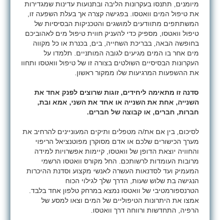
מיומנים, תתנסו בעקרונות הליבה ובתנועות עדינות שמגדירות
את טיפול המים וואטסו. בפגישה קצרה אך בעלת השפעה זו,
המשתתפים מתוודעים למושגים והטכניקות הבסיסיות של
טיפול וואטסו, מספיק כדי להעניק חווית טיפול מים לאהוביכם
בחופשה הבאה, בבריכת השחייה, בים, בכנרת או כל מקווה
מים אחר בו המים מגיעים לגובה המותניים. תלמדו על
העקרונות הבסיסיים השולטים בצורה זו של טיפול וואטסו ותחוו
את ההשפעות המרגיעות שלו ממקור ראשון.
סדנה זו מתאימה ליחידים, זוגות שרוצים לפנק אחד את
השנייה, אחת את השנייה או אחד את השני, אמא ובת,
חברות, חברים, או קבוצה של חברים.
לסיכום, בין אם את/ה מטפלים ותיקים המעוניינים להרחיב את
מערך הכישורים שלכם או אדם מסוקרן מפוטנציאל הריפוי
והחוויה יוצאת הדופן של וואטסו, קיימות אפשרויות למידה
מרובות העומדות לרשותכם. החל מקורס וואטסו הרשמי
המעמיק ועד לסדנאות העשרה לאנשי מקצוע וסדנת ההיכרות
הנגישה בת שלוש שעות, הדרך שלך לגילוי הכוח
הטרנספורמטיבי של וואטסו נמצא במרחק טלפון אחד בלבד.
אמצו את היתרונות הטיפוליים של המים וצאו למסע של
הרפיה, התחדשות ורווחה דרך וואטסו.