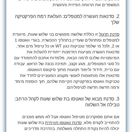
המשפרים את הרווחה הפיזית והרגשית.
2. סדנאות העשרה למטפלים: העלאת רמת הפרקטיקה
שלך
סדנת תרגול
זו כוללת שלושה מפגשים בני שלוש שעות, מיועדת
למטפלים ומתרגלים שעדיין בתהליך ההכשרה, בוגרי וואטסו 1
או 2, ולכל מי שלמד טכניקות כגון
WT
או כל טיפול מים אחר,
סדנאות העשרה מציעות הזדמנות ייחודית להעלות את
המיומנויות שלכם לרמה הבאה, מלמדות אתכם להתמודד עם
כל סוגי המטופלים, מגע וקצב, תמיכה נכונה של הראש, עבודה
עם כרית, חידוד ולימוד תנועות מתוך סיקוונס הוואטסו.
סדנאות אלו מותאמות לאנשי מקצוע המעוניינים לחדד את
טכניקות וואטסו בפרקטיקה הקיימת שלהם, תוך הוספת מימד
ורמה חדשה חדשה לטיפוליהם.
3. סדנת מבוא של וואטסו בת שלוש שעות לקהל הרחב:
טבילה אל השלווה
אם אתם מסוקרנים מטיפול וואטסו אבל לא ממש מוכנים
להתחייב לקורס מלא,
סדנת וואטסו חוויתית
בת שלוש שעות
יכולה להיות נקודת התחלה מושלמת. בהדרכת מדריכים