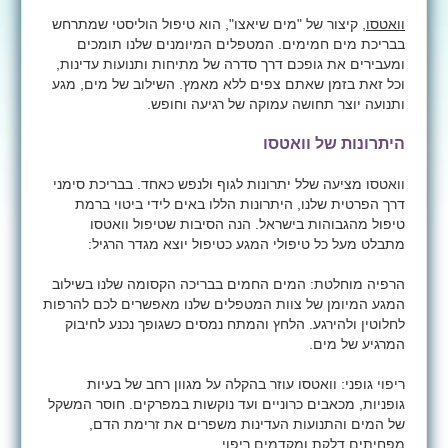
וואטסו
, קיצור של "מים שיאצו", הוא טיפול הוליסטי שמתרחש
בבריכת מים חמימים. המטפלים המיומנים שלנו תומכים
ומעבירים את גופכם דרך סדרה של מתיחות ותנועות עדינות,
וכל זאת בזמן שאתם צפים ללא מאמץ. השילוב של מים, מגע
ותנועה יוצר תחושה עמוקה של רגיעה וחופש.
היתרונות של וואטסו
וואטסו מציעה שלל יתרונות לגוף ולנפש כאחד. בבריכת סימני
דרך הפרטית שלנו, היתרונות הללו באים לידי ביטוי ברמת
טיפול מהגבוהות בישראל. הנה הסיבות שטיפול וואטסו
מתבלט מעל כל טיפולי המגע כטיפול יוצא מגדר הרגיל:
הרפיה מוחלטת: המים החמים בבריכה הקסומה שלנו בשילוב
המגע המיומן של צוות המטפלים שלנו מאפשרים לכם להרפות
לחלוטין ולהירגע. הלחץ והמתח נמסים כשגופך נכנע לחיבוק
המרגיע של מים.
ריפוי גופני: וואטסו עוזר בהקלה על מגוון רחב של בעיות
גופניות, מכאבים כרוניים ועד נוקשות במפרקים. חוסר המשקל
של המים והתנועות העדינות משפרים את זרימת הדם,
מפחיתים דלקת ומקדמים ריפוי.