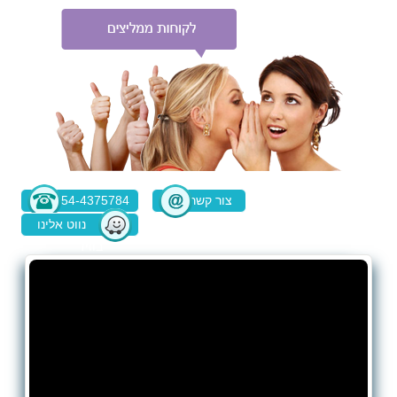
צור קשר
054-4375784
נווט אלינו
בוויז