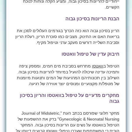
ייחודיים להריונות בסיכון גבוה, ומציע הקלה ונוחות לנוכח
הקשיים.
הבנת הריונות בסיכון גבוה
הריון בסיכון גבוה הוא כזה הכרוך בגורמים העלולים לסכן את
בריאות האם או התינוק. מצבים כמו סוכרת הריון, רעלת הריון
וסביבת השלייה דורשים מעקב ערני וטיפול מקיף.
חיבוק עדין של טיפול וואטסו
הטיפול ב
וואטסו
מתרחש בסביבת מים חמים, ומספק ציפה
ותמיכה עדינה שיכולה להועיל במיוחד להריונות בסיכון גבוה.
השילוב בין תכונותיהם המרגיעות של המים ותנועות מיומנות
של מטפל/ת מקצועיים ומנוסים יוצר אווירה של רגיעה.
מחקרים מדעיים על טיפול בוואטסו והריון בסיכון
גבוה
מחקר חלוצי שפורסם בכתב העת "
Journal of Midstetric,
Gynecologic & Neonatal Nursing
" בדק את ההשפעות של
הטיפול בוואטסו על נשים עם הריונות בסיכון גבוה. המחקר
הוכיח כי המשתתפות שעברו טיפולי וואטסו קבועים דיווחו על