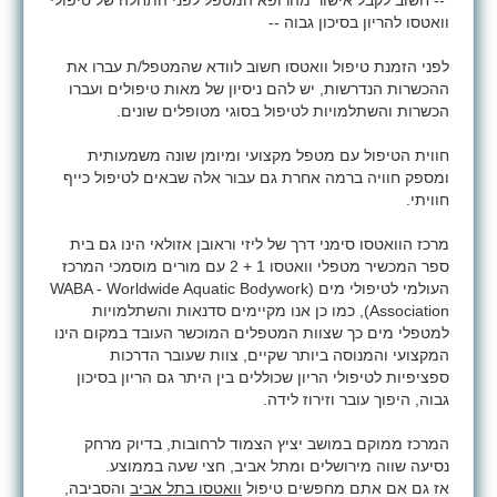
-- חשוב לקבל אישור מהרופא המטפל לפני התחלה של טיפולי
וואטסו להריון בסיכון גבוה --
לפני הזמנת טיפול וואטסו חשוב לוודא שהמטפל/ת עברו את
ההכשרות הנדרשות, יש להם ניסיון של מאות טיפולים ועברו
הכשרות והשתלמויות לטיפול בסוגי מטופלים שונים.
חווית הטיפול עם מטפל מקצועי ומיומן שונה משמעותית
ומספק חוויה ברמה אחרת גם עבור אלה שבאים לטיפול כייף
חוויתי.
מרכז הוואטסו סימני דרך של ליזי וראובן אזולאי הינו גם בית
ספר המכשיר מטפלי וואטסו 1 + 2 עם מורים מוסמכי המרכז
העולמי לטיפולי מים (
WABA - Worldwide Aquatic Bodywork
Association
), כמו כן אנו מקיימים סדנאות והשתלמויות
למטפלי מים כך שצוות המטפלים המוכשר העובד במקום הינו
המקצועי והמנוסה ביותר שקיים, צוות שעובר הדרכות
ספציפיות לטיפולי הריון שכוללים בין היתר גם הריון בסיכון
גבוה, היפוך עובר וזירוז לידה.
המרכז ממוקם במושב יציץ הצמוד לרחובות, בדיוק מרחק
נסיעה שווה מירושלים ומתל אביב, חצי שעה בממוצע.
אז גם אם אתם מחפשים טיפול
וואטסו בתל אביב
והסביבה,