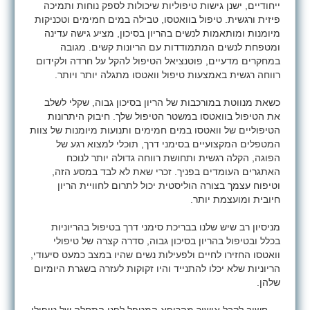
ייחודיים, ישנן גישות טיפוליות שיכולות לספק נוחות ותמיכה
פיזית ורגשית. טיפול בוואטסו, טבילה במים חמימים וטכניקות
מיומנות ומותאמות לנשים בהריון בסיכון, מציע גישה עדינה
ומטפחת לנשים המתמודדות עם הריונות קשים. מגובה
במחקרים מדעיים, פוטנציאל הטיפול להקל על חרדה ולקידום
רווחה רגשית באמצעות טיפול וואטסו מתגלה יותר ויותר.
כשאת מנווטת במורכבות של הריון בסיכון גבוה, שקלי לשלב
את הטיפול בוואטסו במשטר הטיפול שלך. חיבוק היתרונות
הטיפוליים של וואטסו במים חמימים ותנועות מיומנות של צוות
המטפלים המקצועיים בסימני דרך, תוכלי למצוא רגע של
הפוגה, הקלה רגשית ותחושת רווחה גדולה יותר לנוכח
האתגרים העומדים בפניך. זכרי שאת לא לבד במסע הזה,
וטיפוח עצמך בצורה הוליסטית יכול לתרום לחוויית הריון
חיובית ומועצמת יותר.
מניסיון רב שיש שלנו בבריכת סימני דרך בטיפול בהריוניות
בכלל ובטיפול בהריון בסיכון גבוה, סדרה קצרה של טיפולי
וואטסו החזירו לחיים ולפעילות נשים שהיו במצב כמעט סיעודי,
הריוניות שלא יכלו להתנייד והיו זקוקות לעזרה בשגרת היומיום
שלהן.