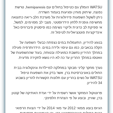
WATSU
הומלץ גם כטיפול בחולים עם
hemiparesis
, טרשת
נפוצה, שיתוק מוחין ופגיעות בעמוד השדרה.
ניתן לשקול השפעות פיזיולוגיות על מערכת הלב-ריאה כתוצאה
מחשיפה גופנית ללחץ הידרוסטטי, מצבי לב מסוימים, למשל,
אי ספיקת לב כרונית וליקויי נשימה כמו סיסטיק פיברוזיס כאל
אינדיקציות פוטנציאליות לטיפול זה.
בנוגע להיריון, התעמלות במים נצפתה כבעלי השפעה על
הקלה בכאבים, כמו גם עיסוי ולידה במים. הידרותרפיה פעילה
במהלך ההיריון נחשבת כמועילה ובטוחה, בעוד שההשפעות של
וואטסו במהלך ההריון עד כה לא היו נושא לחקירה מדעית.
נערך מחקר קליני מבוקר במחלקה למיילדות וגינקולוגיה בבית
החולים באוניברסיטת ברן, אשר בדק את השפעות טיפול
WATSU
על נשים בהריון עם תלונות הקשורות להריון בשבוע
34 להיריון.
פרוטוקול המחקר אושר רשמית על ידי ועדת האתיקה של קנטון
ברן, שוויץ, ובוצע על פי הצהרת הלסינקי.
הגיוס בוצע ממאי 2012 עד מאי 2014 על ידי הצוות הרפואי