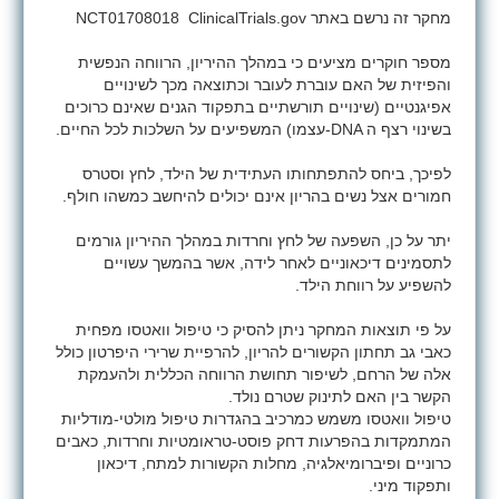
מחקר זה נרשם באתר
ClinicalTrials.gov
NCT01708018
מספר חוקרים מציעים כי במהלך ההיריון, הרווחה הנפשית
והפיזית של האם עוברת לעובר וכתוצאה מכך לשינויים
אפיגנטיים (שינויים תורשתיים בתפקוד הגנים שאינם כרוכים
בשינוי רצף ה
-DNA
עצמו) המשפיעים על השלכות לכל החיים.
לפיכך, ביחס להתפתחותו העתידית של הילד, לחץ וסטרס
חמורים אצל נשים בהריון אינם יכולים להיחשב כמשהו חולף.
יתר על כן, השפעה של לחץ וחרדות במהלך ההיריון גורמים
לתסמינים דיכאוניים לאחר לידה, אשר בהמשך עשויים
להשפיע על רווחת הילד.
על פי תוצאות המחקר ניתן להסיק כי טיפול וואטסו מפחית
כאבי גב תחתון הקשורים להריון, להרפיית שרירי היפרטון כולל
אלה של הרחם, לשיפור תחושת הרווחה הכללית ולהעמקת
הקשר בין האם לתינוק שטרם נולד.
טיפול וואטסו משמש כמרכיב בהגדרות טיפול מולטי-מודליות
המתמקדות בהפרעות דחק פוסט-טראומטיות וחרדות, כאבים
כרוניים ופיברומיאלגיה, מחלות הקשורות למתח, דיכאון
ותפקוד מיני.