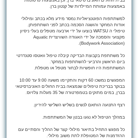
בבית החולים האוניברסיטאי ברן, וכן באמצעות פרסומות
באמצעות עמותת המיילדות של קנטון ברן.
למשתתפות הפוטנציאליות נמסר מידע מלא בכתב ומילולי
אודות המחקר והושגה הסכמה בכתב לפני השתתפותן.
טיפולי ה
WATSU
בוצעו על ידי ארבעה מטפלים בעלי ניסיון
מקצועי והסמכה על ידי האגודה השוויצרית
Aquatic
).
Bodywork Association)
כל משתתפת בקבוצת הבדיקה קיבלה טיפול וואטסו סטנדרטי
ביום הראשון והרביעי להשתתפות במחקר.
המשתתפות היו חופשיות לבחור מטפל או מטפלת.
המפגשים נמשכו 60 דקות והתקיימו משעה 9:00 עד 10:00
בבוקר בבריכת טיפולים שנמצאה בבית החולים האוניברסיטאי
בברן, במים מתוקים בטמפרטורה של 35 מעלות צלזיוס.
רצף התנועה הותאם לנשים בשליש השלישי להיריון.
במהלך הטיפול לא נגעו בבטן של המשתתפות.
כל מפגש התחיל בתיאור מילולי קצר של ההליך והסתיים עם
ההזדמנות של המטופלת לתת משוב מילולי.