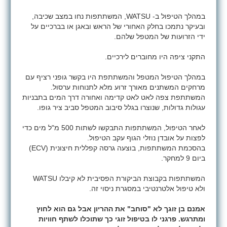
במהלך הטיפול ב-
WATSU
, המשתתפות נחו במצב שכיבה,
ובעיקר נתמכו בחלק האחורי של הראש ובאגן או בברכיים על
ידי הזרועות של המטפל שלהם.
התקני ציפה היו מחוברים לירכיים.
במהלך הטיפול המטפל והמשתתפת היו בקשר גופני רציף עם
מרחקים המשתנים מאורך זרוע מלא לתנוחות ערסול.
המשתתפת צפה לאט לאט קדימה ואחורה דרך המים בתבניות
עגולות גדולות, שנוצרו בגלל סיבוב המטפל סביב ציר גופו.
לאחר הטיפול, המשתתפות התבקשו לשתות 500 מ"ל מים כדי
לפצות על אובדן נוזלי הגוף עקב הטיפול.
בהסכמת המשתתפות, בוצעה גרסה קפללית חיצונית (
ECV
)
ביום 9 למחקר.
המשתתפות בקבוצת הביקורת הפסיבית לא קיבלו
WATSU
ולא טיפול אלטרנטיבי במסגרת ניסוי זה.
אמנם בן זוגך לא "סוחב" את ההריון אבל גם הוא לחוץ
ומתרגש. פרגני לו בטיפול זוגי כך שתוכלו לשתף חוויות