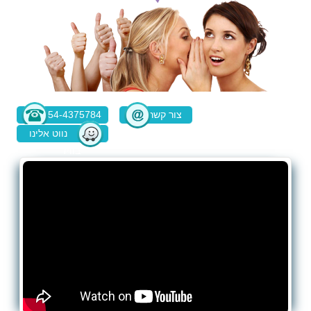
צור קשר
054-4375784
נווט אלינו
בוויז